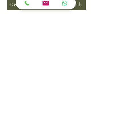
Dein kostenloses Erstgespräch
Kontaktformular
Schick mir gern eine
unverbindliche Anfrage für
dein kostenloses und
unverbindliches Erstgespräch
Fülle bitte deine Kontaktdaten aus.
Vorname