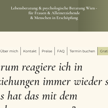
Lebensberatung & psychologische Beratung Wien -
für Frauen & Alleinerziehende
& Menschen in Erschöpfung
Über mich
Kontakt
Preise
FAQ
Termin buchen
Grat
um reagiere ich in
ziehungen immer wieder 
s hat das mit dem