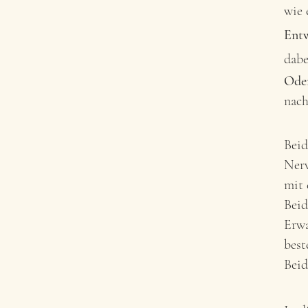
wie 
Ent
dabe
Ode
nach
Beid
Nerv
mit 
Beid
Erwa
best
Beid