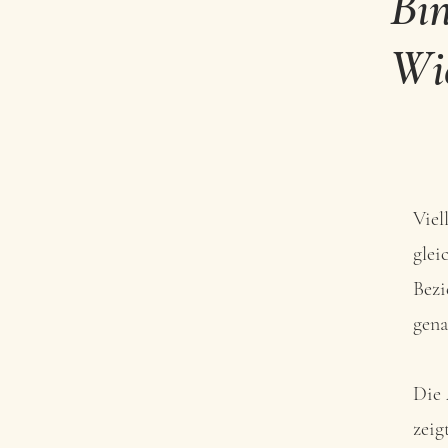
Bi
Wie
Viel
glei
Bezi
gena
Die 
zeig