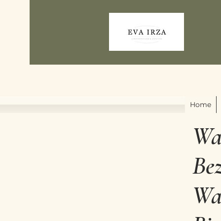
Home
War
Be
Wa