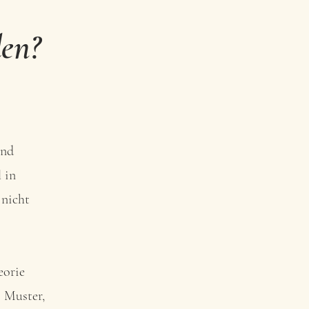
den?
und
 in
 nicht
eorie
s Muster,