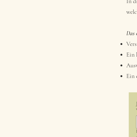
In d
welc
Das 
Vers
Ein 
Ausw
Ein 