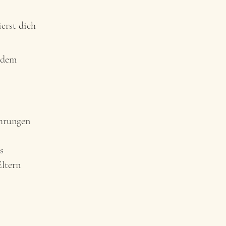
ierst dich
tzdem
ahrungen
s
ltern