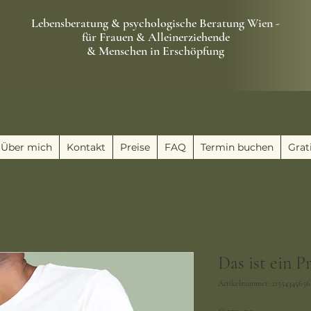
Lebensberatung & psychologische Beratung Wien -
für Frauen & Alleinerziehende
& Menschen in Erschöpfung
Über mich
Kontakt
Preise
FAQ
Termin buchen
Grat
Das ist ein P
Artikelnummer: 21554345656