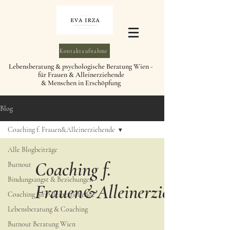
Kontaktaufnahme
Lebensberatung & psychologische Beratung Wien -
für Frauen & Alleinerziehende
& Menschen in Erschöpfung
Blog
Coaching f. Frauen&Alleinerziehende
Alle Blogbeiträge
Coaching f.
Burnout
Bindungsangst & Beziehungen
Frauen&Alleinerziehende
Coaching für Alleinerziehende
Lebensberatung & Coaching
Burnout Beratung Wien