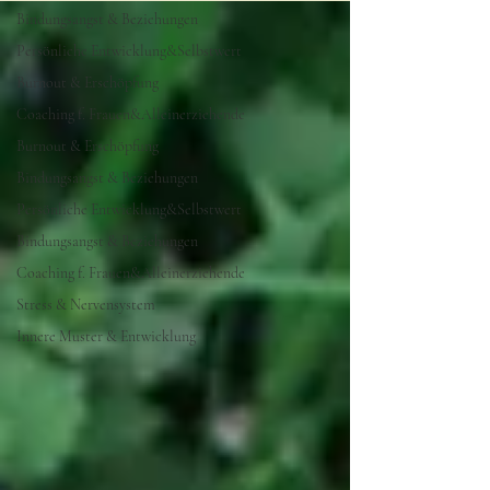
Bindungsangst & Beziehungen
Persönliche Entwicklung&Selbstwert
Burnout & Erschöpfung
Coaching f. Frauen&Alleinerziehende
Burnout & Erschöpfung
Bindungsangst & Beziehungen
Persönliche Entwicklung&Selbstwert
Bindungsangst & Beziehungen
Coaching f. Frauen&Alleinerziehende
Stress & Nervensystem
Innere Muster & Entwicklung