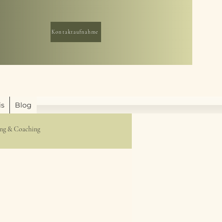
Kontaktaufnahme
is
Blog
ng & Coaching
& Erschöpfung
che Entwicklung&Selbstwert