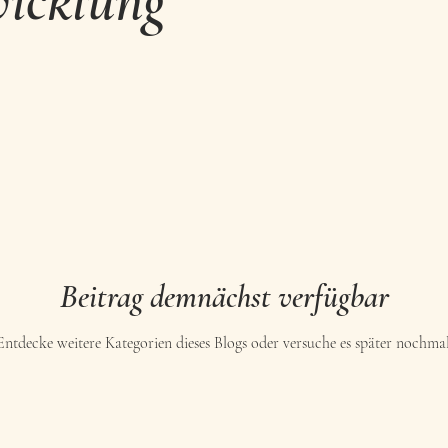
icklung
ching f. Frauen&Alleinerziehende
Stress & Nervensystem
Innere M
Beitrag demnächst verfügbar
Entdecke weitere Kategorien dieses Blogs oder versuche es später nochmal