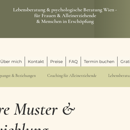
Lebensberatung & psychologische Beratung Wien -
für Frauen & Alleinerziehende
& Menschen in Erschöpfung
Über mich
Kontakt
Preise
FAQ
Termin buchen
Grat
gsangst & Beziehungen
Coaching für Alleinerziehende
Lebensberatu
angst & Beziehungen
Persönliche Entwicklung&Selbstwert
Burnout 
re Muster &
Burnout & Erschöpfung
Bindungsangst & Beziehungen
Persönli