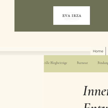
Home
Alle Blogbeiträge
Burnout
Bindun
Burnout Beratung Wien
Bindungs
Inne
Coaching f. Frauen&Alleinerziehende